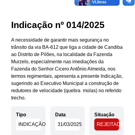
e-SIC
Indicação nº 014/2025
Filtrar por todos
A necessidade de garantir mais segurança no
Acesso à Informação
trânsito da via BA-612 que liga a cidade de Candiba
Cidadão
ao Distrito de Pilões, na localidade da Fazenda
Empresas
Murzelo, especialmente nas imediações da
Fotos
Fazenda do Senhor Cicero Antônio Almeida, nos
Notícias
termos regimentais, apresenta a presente Indicação,
Secretarias
sugerindo ao Executivo Municipal a construção de
Servidor
redutores de velocidade (quebra  molas) no referido
Transparência
trecho.
Turistas
Videos
Tipo
Data
Situação
Áudios
INDICAÇÃO
31/03/2025
REJEITADO
Fale conosco