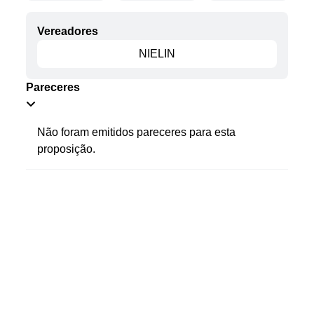
Fale conosco
Vereadores
Nome*
NIELIN
Telefone 1*
Telefone 2
Pareceres
E-mail*
Cidade/Estado
Assunto*
Não foram emitidos pareceres para esta
proposição.
Mensagem*
*Campos obrigatórios
Ao iniciar um contato, você concorda com a
Política de
privacidade