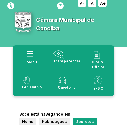
A-
A
A+
Câmara Municipal de
Candiba
Transparência
Menu
Diário
Oficial
Legislativo
Ouvidoria
e-SIC
Você está navegando em:
Home
Publicações
Decretos