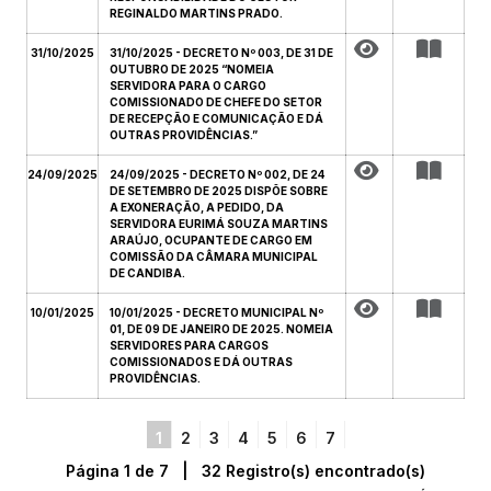
REGINALDO MARTINS PRADO.
31/10/2025
31/10/2025 - DECRETO Nº 003, DE 31 DE
OUTUBRO DE 2025 “NOMEIA
SERVIDORA PARA O CARGO
COMISSIONADO DE CHEFE DO SETOR
DE RECEPÇÃO E COMUNICAÇÃO E DÁ
OUTRAS PROVIDÊNCIAS.”
24/09/2025
24/09/2025 - DECRETO Nº 002, DE 24
DE SETEMBRO DE 2025 DISPÕE SOBRE
A EXONERAÇÃO, A PEDIDO, DA
SERVIDORA EURIMÁ SOUZA MARTINS
ARAÚJO, OCUPANTE DE CARGO EM
COMISSÃO DA CÂMARA MUNICIPAL
DE CANDIBA.
10/01/2025
10/01/2025 - DECRETO MUNICIPAL Nº
01, DE 09 DE JANEIRO DE 2025. NOMEIA
SERVIDORES PARA CARGOS
COMISSIONADOS E DÁ OUTRAS
PROVIDÊNCIAS.
1
2
3
4
5
6
7
Página 1 de 7 | 32 Registro(s) encontrado(s)