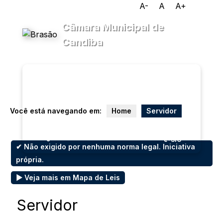
A-
A
A+
Câmara Municipal de
Candiba
Transparência
Menu
Diário
Oficial
Você está navegando em:
Home
Servidor
Legislativo
Ouvidoria
e-SIC
✔ Não exigido por nenhuma norma legal. Iniciativa
própria.
▶ Veja mais em Mapa de Leis
Servidor