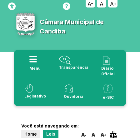
A-
A
A+
Câmara Municipal de
Candiba
Transparência
Menu
Diário
Oficial
Legislativo
Ouvidoria
e-SIC
Você está navegando em:
Home
Leis