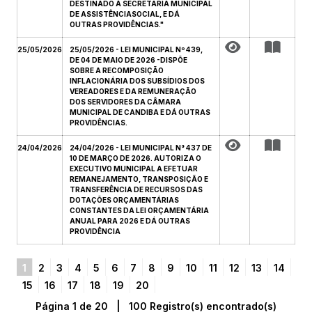
DESTINADO À SECRETARIA MUNICIPAL
DE ASSISTÊNCIASOCIAL, E DÁ
OUTRAS PROVIDÊNCIAS."
25/05/2026
25/05/2026 - LEI MUNICIPAL Nº 439,
DE 04 DE MAIO DE 2026 -DISPÕE
SOBRE A RECOMPOSIÇÃO
INFLACIONÁRIA DOS SUBSÍDIOS DOS
VEREADORES E DA REMUNERAÇÃO
DOS SERVIDORES DA CÂMARA
MUNICIPAL DE CANDIBA E DÁ OUTRAS
PROVIDÊNCIAS.
24/04/2026
24/04/2026 - LEI MUNICIPAL N° 437 DE
10 DE MARÇO DE 2026. AUTORIZA O
EXECUTIVO MUNICIPAL A EFETUAR
REMANEJAMENTO, TRANSPOSIÇÃO E
TRANSFERÊNCIA DE RECURSOS DAS
DOTAÇÕES ORÇAMENTÁRIAS
CONSTANTES DA LEI ORÇAMENTÁRIA
ANUAL PARA 2026 E DÁ OUTRAS
PROVIDÊNCIA
1
2
3
4
5
6
7
8
9
10
11
12
13
14
15
16
17
18
19
20
Página 1 de 20 | 100 Registro(s) encontrado(s)