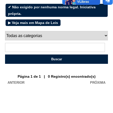
e-SIC
✔ Não exigido por nenhuma norma legal. Iniciativa
própria.
▶ Veja mais em Mapa de Leis
Filtrar por todos
Acesso à Informação
Cidadão
Empresas
Fotos
Notícias
Secretarias
Servidor
Página 1 de 1 | 0 Registro(s) encontrado(s)
Transparência
ANTERIOR
PRÓXIMA
Turistas
Videos
Áudios
Fale conosco