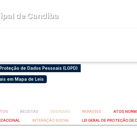
pal de Candiba
cia
Diário Oficial
Legislativo
 Proteção de Dados Pessoais (LGPD)
ais em Mapa de Leis
TOS
RECEITAS
DESPESAS
REPASSES
ATOS NORM
IZACIONAL
INTERAÇÃO SOCIAL
LEI GERAL DE PROTEÇÃO DE