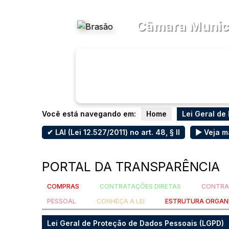
Acessibilidade
Ajuda
Câmara Munici
Transparên
Menu
Você está navegando em:
Home
Lei Geral de
✔ LAI (Lei 12.527/2011) no art. 48, § II
▶ Veja m
PORTAL DA TRANSPARÊNCIA
COMPRAS
CONTRATAÇÕES DIRETAS
CONTRA
PESSOAL
CONHEÇA A LEI
ESTRUTURA ORGAN
Lei Geral de Proteção de Dados Pessoais (LGPD)