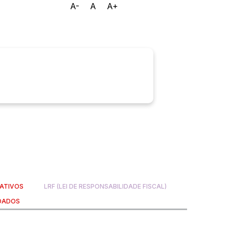
A-
A
A+
Ouvidoria
e-SIC
ATIVOS
LRF (LEI DE RESPONSABILIDADE FISCAL)
 DADOS